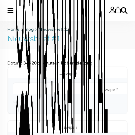
Zoeke
Home
>
Blog
>
Nieuwsbrief #1
Nieuwsbrief #1
Datum:
3-7-2020
- Auteur:
Robert de Jong