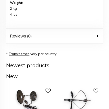
Weight:
2 kg
4 lbs
Reviews (0)
*
Transit times
vary per country.
Newest products:
New