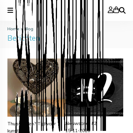
Zoeke
Home
>
Blog
Berichten
Nieuwsbrief #2
Thuiswerken? Tijd voor
15-11-2020
kunst!